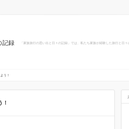
の記録
「家族旅行の思い出と日々の記録」では、私たち家族が経験した旅行と日々
しよう！
う！